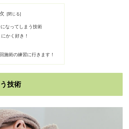
次
せになってしまう技術
とにかく好き！
！
4回施術の練習に行きます！
う技術