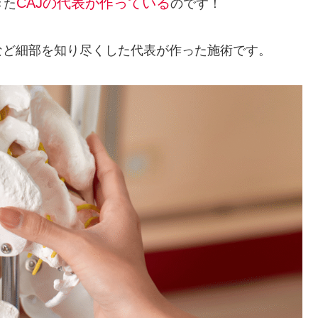
CAJの代表が作っている
きた
のです！
など細部を知り尽くした代表が作った施術です。