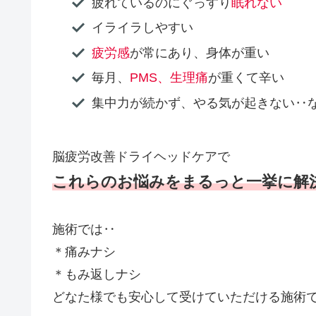
疲れているのにぐっすり
眠れない
イライラしやすい
疲労感
が常にあり、身体が重い
毎月、
PMS、生理痛
が重くて辛い
集中力が続かず、やる気が起きない‥
脳疲労改善ドライヘッドケアで
これらのお悩みをまるっと一挙に解
施術では‥
＊痛みナシ
＊もみ返しナシ
どなた様でも安心して受けていただける施術