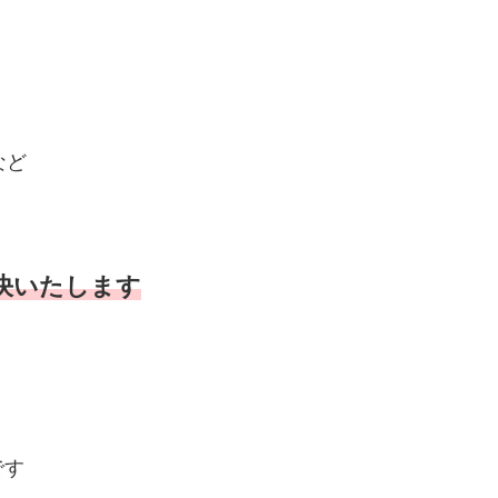
など
決いたします
です