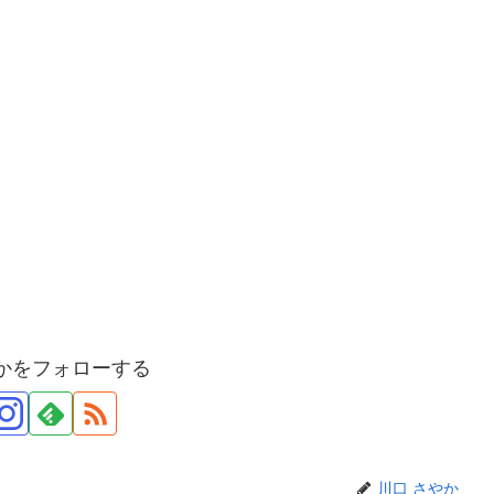
？
やかをフォローする
川口 さやか