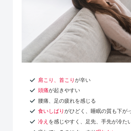
肩こり、首こり
が辛い
頭痛
が起きやすい
腰痛、足の疲れを感じる
食いしばり
がひどく、睡眠の質も下が
冷え
を感じやすく、足先、手先が冷た