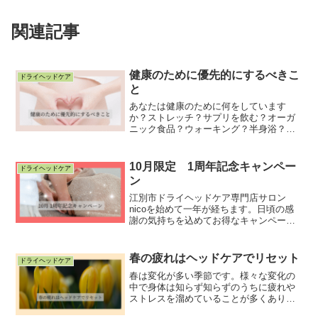
関連記事
健康のために優先的にするべきこ
ドライヘッドケア
と
あなたは健康のために何をしています
か？ストレッチ？サプリを飲む？オーガ
ニック食品？ウォーキング？半身浴？水
分補給？どれもとても素晴らしいです！
ですが〇〇を優先してやることでもっと
効率よく不調を改善していくことができ
10月限定 1周年記念キャンペー
ドライヘッドケア
ます！健康のために優先的に...
ン
江別市ドライヘッドケア専門店サロン
nicoを始めて一年が経ちます。日頃の感
謝の気持ちを込めてお得なキャンペーン
を開催いたします。詳細を記載していま
すので、ぜひご覧ください！
春の疲れはヘッドケアでリセット
ドライヘッドケア
春は変化が多い季節です。様々な変化の
中で身体は知らず知らずのうちに疲れや
ストレスを溜めていることが多くありま
す。そんな疲れやストレスからの身体の