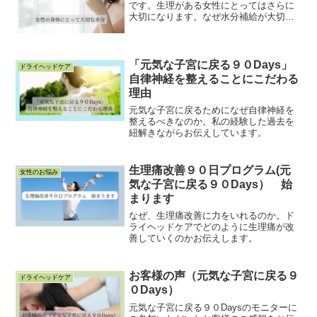
です。生理がある女性にとってはさらに
大切になります。なぜ水分補給が大切な
のか。身体にとって必要としている水分
はどんなものなのかを分かりやすく載せ
ています。
「元気な子宮に戻る９０Days」
ドライヘッドケア
自律神経を整えることにこだわる
理由
元気な子宮に戻るためになぜ自律神経を
整えるべきなのか。私の経験した過去を
紐解きながらお伝えしています。
生理痛改善９０日プログラム(元
女性のお悩み
気な子宮に戻る９０Days） 始
まります
なぜ、生理痛改善に力をいれるのか。ド
ライヘッドケアでどのように生理痛が改
善していくのかお伝えします。
お客様の声（元気な子宮に戻る９
ドライヘッドケア
０Days）
元気な子宮に戻る９０Daysのモニターに